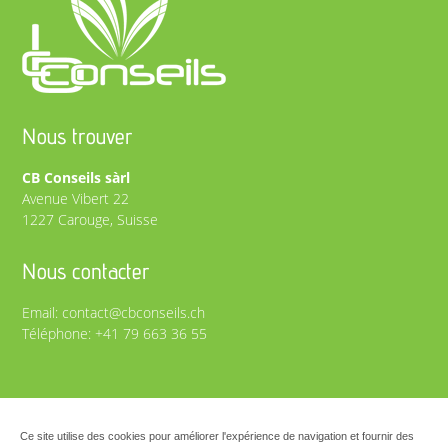
Nous trouver
CB Conseils sàrl
Avenue Vibert 22
1227 Carouge, Suisse
Nous contacter
Email:
contact@cbconseils.ch
Téléphone:
+41 79 663 36 55
Copyright © 2026, Agence floowedit
floowedit.com : creation de site
Ce site utilise des cookies pour améliorer l'expérience de navigation et fournir des